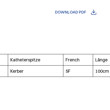
DOWNLOAD PDF
Katheterspitze
French
Länge
Kerber
5F
100cm